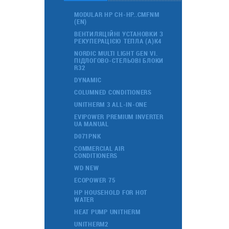
MODULAR HP CH-HP..CMFNM
(EN)
ВЕНТИЛЯЦІЙНІ УСТАНОВКИ З
РЕКУПЕРАЦІЄЮ ТЕПЛА (А)К4
NORDIC MULTI LIGHT GEN VI.
ПІДЛОГОВО-СТЕЛЬОВІ БЛОКИ
R32
DYNAMIC
COLUMNED CONDITIONERS
UNITHERM 3 ALL-IN-ONE
EVIPOWER PREMIUM INVERTER
UA MANUAL
D071PNK
COMMERCIAL AIR
CONDITIONERS
WD NEW
ECOPOWER 75
HP HOUSEHOLD FOR HOT
WATER
HEAT PUMP UNITHERM
UNITHERM2