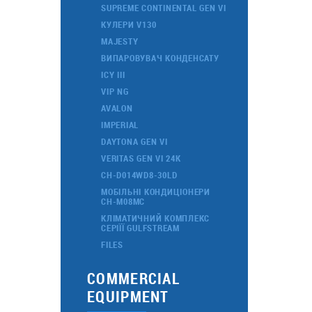
SUPREME CONTINENTAL GEN VI
КУЛЕРИ V130
MAJESTY
ВИПАРОВУВАЧ КОНДЕНСАТУ
ICY III
VIP NG
AVALON
IMPERIAL
DAYTONA GEN VI
VERITAS GEN VI 24K
CH-D014WD8-30LD
МОБІЛЬНІ КОНДИЦІОНЕРИ
CH-M08MC
КЛІМАТИЧНИЙ КОМПЛЕКС
СЕРІЇЇ GULFSTREAM
FILES
COMMERCIAL
EQUIPMENT