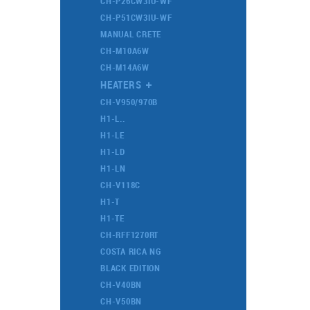
CH-P26CW3IU-WF
CH-P51CW3IU-WF
MANUAL CRETE
CH-M10A6W
CH-M14A6W
HEATERS
CH-V950/970B
DYNASTY SERIES
H1-L..
DOMESTIC BLACK SERIES
H1-LE
DOMESTIC SERIES
H1-LD
PREMIUM SERIES
H1-LN
LIGHT HEATERS
CH-V118C
H1-T
H1-TE
CH-RFF1270RT
COSTA RICA NG
BLACK EDITION
CH-V40BN
CH-V50BN