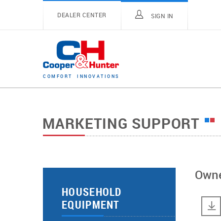
DEALER CENTER
SIGN IN
C
O
M
F
O
R
T
I
N
N
O
V
A
T
I
O
N
S
MARKETING SUPPORT
Owne
HOUSEHOLD
EQUIPMENT