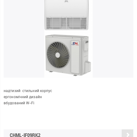
надтихий стильний корпус
ергономічний дизайн
вбудований W--Fi
CHML-IF09RK2