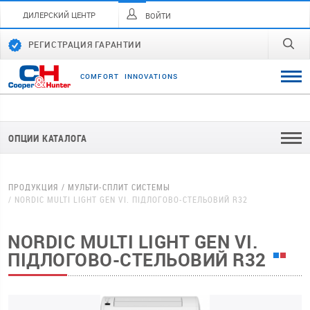
ДИЛЕРСКИЙ ЦЕНТР
ВОЙТИ
РЕГИСТРАЦИЯ ГАРАНТИИ
C
O
M
F
O
R
T
I
N
N
O
V
A
T
I
O
N
S
ОПЦИИ КАТАЛОГА
ПРОДУКЦИЯ
МУЛЬТИ-СПЛИТ СИСТЕМЫ
NORDIC MULTI LIGHT GEN VI. ПІДЛОГОВО-СТЕЛЬОВИЙ R32
NORDIC MULTI LIGHT GEN VI.
ПІДЛОГОВО-СТЕЛЬОВИЙ R32